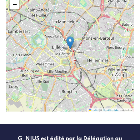
−
Leaflet
|
©
OpenStreetMap
contributors
G_NIUS est édité par la Délégation au