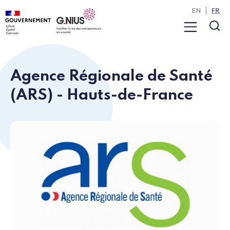
Panneau de gestion des cookies
Aller à la navigation
Aller au contenu
EN
FR
Menu
Rec
Agence Régionale de Santé
(ARS) - Hauts-de-France