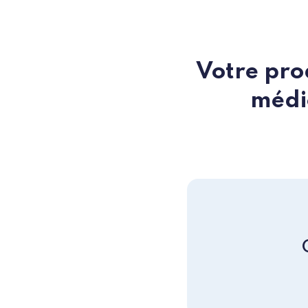
Votre prod
médic