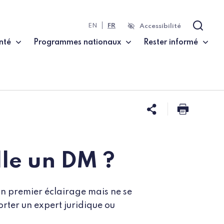
EN
FR
Accessibilité
Recher
nté
Programmes nationaux
Rester informé
Partager ce
Imprim
lle un DM ?
un premier éclairage mais ne se
rter un expert juridique ou