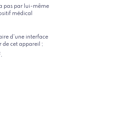
n'a pas par lui-même
ositif médical
iaire d'une interface
 de cet appareil ;
.