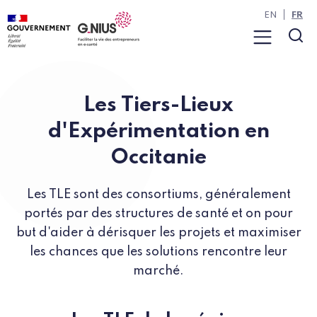
Panneau de gestion des cookies
Aller à la navigation
Aller au contenu
EN
FR
Menu
Rec
Les Tiers-Lieux
d'Expérimentation en
Occitanie
Les TLE sont des consortiums, généralement
portés par des structures de santé et on pour
but d'aider à dérisquer les projets et maximiser
les chances que les solutions rencontre leur
marché.