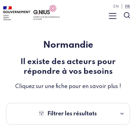
Panneau de gestion des cookies
Aller à la navigation
Aller au contenu
EN
FR
Menu
Rec
Normandie
Il existe des acteurs pour
répondre à vos besoins
Cliquez sur une fiche pour en savoir plus !
Filtrer les résultats