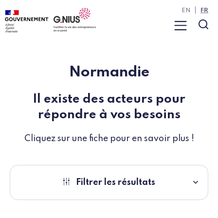
Panneau de gestion des cookies
Aller à la navigation
Aller au contenu
EN
FR
Menu
Rec
Normandie
Il existe des acteurs pour
répondre à vos besoins
Cliquez sur une fiche pour en savoir plus !
Filtrer les résultats