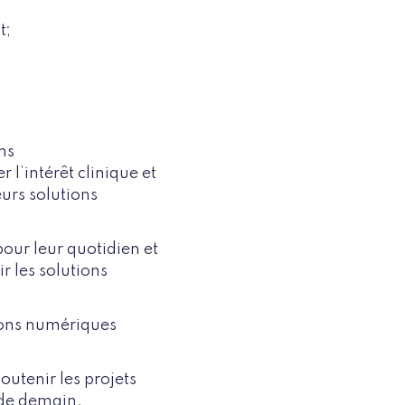
t;
ns
l’intérêt clinique et
eurs solutions
our leur quotidien et
r les solutions
tions numériques
utenir les projets
 de demain.