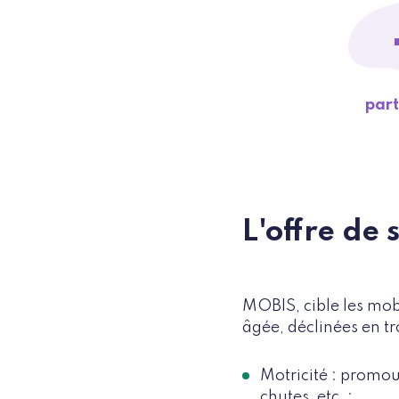
part
L'offre de 
MOBIS, cible les mobi
âgée, déclinées en t
Motricité : promouv
chutes, etc. ;