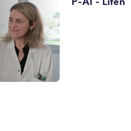
P-AI - Lifen
 video ""
s