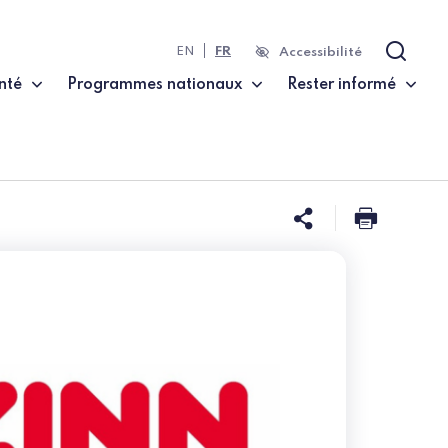
EN
FR
Accessibilité
Recher
nté
Programmes nationaux
Rester informé
Partager ce
Imprim