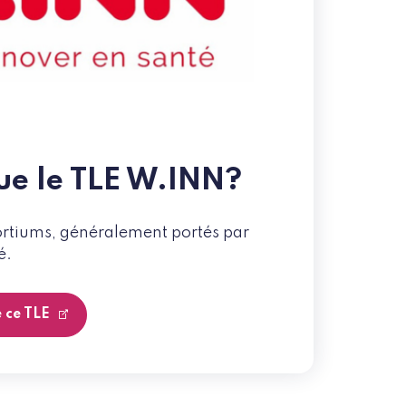
ue le TLE W.INN?
ortiums, généralement portés par
é.
e ce TLE