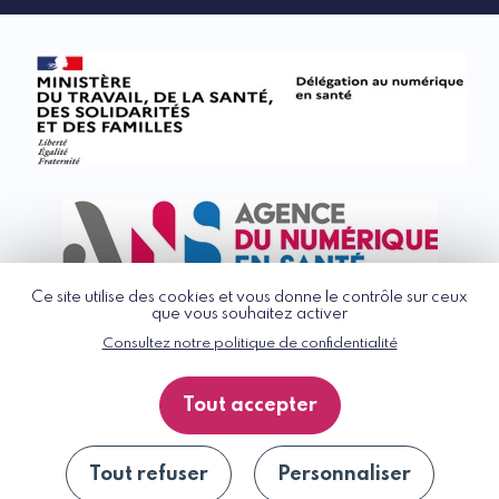
Ce site utilise des cookies et vous donne le contrôle sur ceux
que vous souhaitez activer
Consultez notre politique de confidentialité
© G_NIUS 2026
CGU
Tout accepter
Politique de confidentialité
Accessibilité : partiellement conforme
Plan du site
Tout refuser
Personnaliser
Se désinscrire