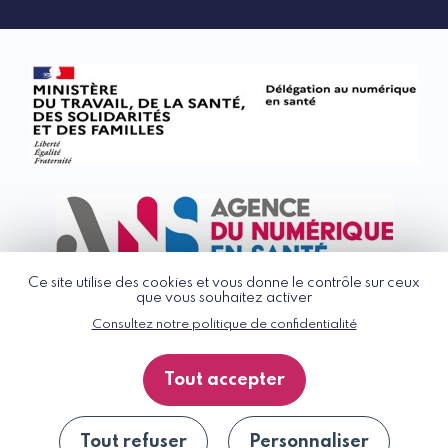
Ce site utilise des cookies et vous donne le contrôle sur ceux
que vous souhaitez activer
Consultez notre politique de confidentialité
© G_NIUS 2026
CGU
Tout accepter
Politique de confidentialité
Accessibilité : partiellement conforme
Plan du site
Tout refuser
Personnaliser