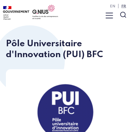
Panneau de gestion des cookies
Aller à la navigation
Aller au contenu
EN
FR
Menu
Rec
Pôle Universitaire
d'Innovation (PUI) BFC