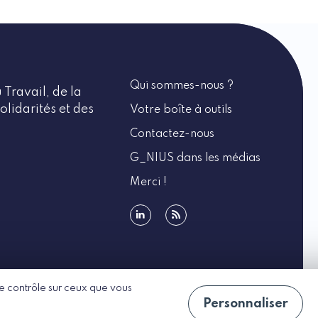
Qui sommes-nous ?
 Travail, de la
olidarités et des
Votre boîte à outils
Contactez-nous
G_NIUS dans les médias
Merci !
linkedin
rss
 le contrôle sur ceux que vous
Personnaliser
CGU
Politique de confidentialité
Accessibilité