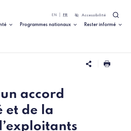
EN
FR
Accessibilité
Recher
nté
Programmes nationaux
Rester informé
Partager ce
Imprim
’un accord
 et de la
d’exploitants