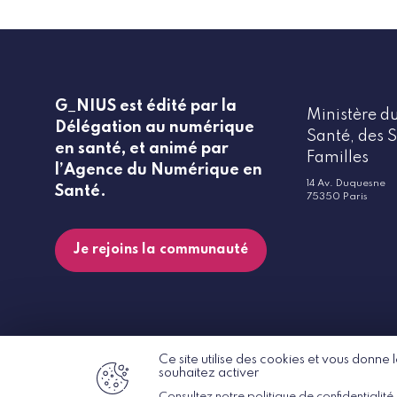
G_NIUS est édité par la
Ministère du
Délégation au numérique
Santé, des S
en santé, et animé par
Familles
l’Agence du Numérique en
14 Av. Duquesne
Santé.
75350 Paris
Je rejoins la communauté
Ce site utilise des cookies et vous donne
souhaitez activer
© G_NIUS 2026
Consultez notre politique de confidentialité