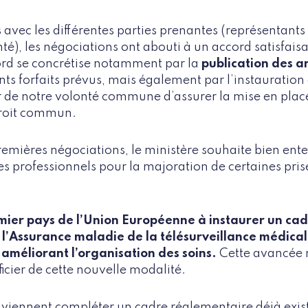
 avec les différentes parties prenantes (représentants 
té), les négociations ont abouti à un accord satisfais
ord se concrétise notamment par la
publication des ar
rents forfaits prévus, mais également par l’instauration
r de notre volonté commune d’assurer la mise en plac
 droit commun.
remières négociations, le ministère souhaite bien enten
les professionnels pour la majoration de certaines pri
emier pays de l’Union Européenne à instaurer un ca
’Assurance maladie de la télésurveillance médica
 améliorant l’organisation des soins.
Cette avancée 
icier de cette nouvelle modalité.
s viennent compléter un cadre réglementaire déjà exist