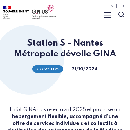
Panneau de gestion des cookies
Aller à la navigation
Aller au contenu
EN
FR
Menu
Rec
Station S - Nantes
Métropole dévoile GINA
21/10/2024
ECOSYSTÈME
L’ilôt GINA ouvre en avril 2025 et propose un
hébergement flexible, accompagné d’une
offre de services individuels et collectifs à