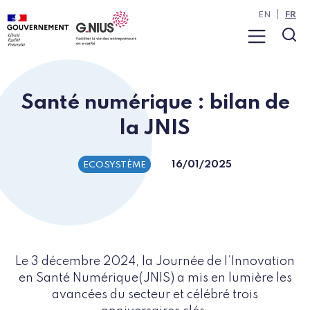
Panneau de gestion des cookies
Aller à la navigation
Aller au contenu
EN
FR
Menu
Rec
Santé numérique : bilan de
la JNIS
16/01/2025
ECOSYSTÈME
Le 3 décembre 2024, la Journée de l’Innovation
en Santé Numérique(JNIS) a mis en lumière les
avancées du secteur et célébré trois