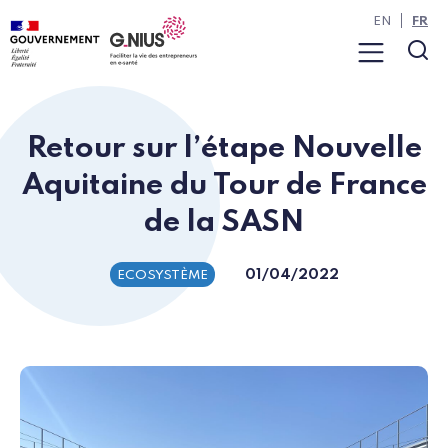
Panneau de gestion des cookies
Aller à la navigation
Aller au contenu
EN
FR
Menu
Rec
Retour sur l’étape Nouvelle
Aquitaine du Tour de France
de la SASN
01/04/2022
ECOSYSTÈME