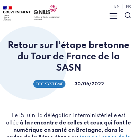
Panneau de gestion des cookies
Aller à la navigation
Aller au contenu
EN
FR
Menu
Rec
Retour sur l’étape bretonne
du Tour de France de la
SASN
30/06/2022
ECOSYSTÈME
Le 15 juin, la délégation interministérielle est
allée
à la rencontre de celles et ceux qui font le
numérique en santé en Bretagne, dans le