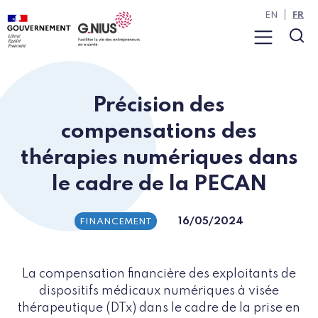
Panneau de gestion des cookies
Aller à la navigation
Aller au contenu
EN
FR
Menu
Rec
Précision des
compensations des
thérapies numériques dans
le cadre de la PECAN
16/05/2024
FINANCEMENT
La compensation financière des exploitants de
dispositifs médicaux numériques à visée
thérapeutique (DTx) dans le cadre de la prise en