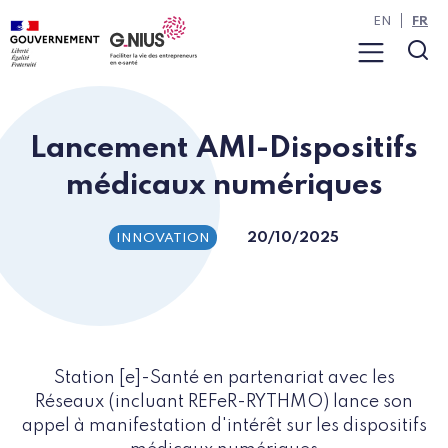
Panneau de gestion des cookies
Aller à la navigation
Aller au contenu
EN
FR
Menu
Rec
Lancement AMI-Dispositifs
médicaux numériques
20/10/2025
INNOVATION
Station [e]-Santé en partenariat avec les
Réseaux (incluant REFeR-RYTHMO) lance son
appel à manifestation d'intérêt sur les dispositifs