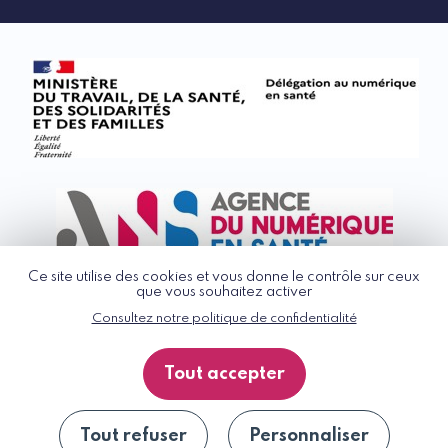
Ce site utilise des cookies et vous donne le contrôle sur ceux
que vous souhaitez activer
Consultez notre politique de confidentialité
© G_NIUS 2026
CGU
Tout accepter
Politique de confidentialité
Accessibilité : partiellement conforme
Plan du site
Tout refuser
Personnaliser