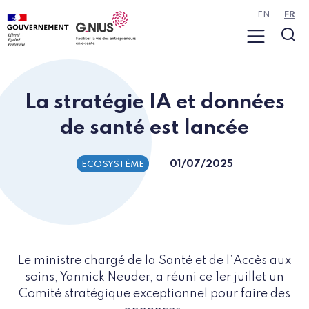
Panneau de gestion des cookies
Aller à la navigation
Aller au contenu
EN
FR
Menu
Rec
La stratégie IA et données
de santé est lancée
01/07/2025
ECOSYSTÈME
Le ministre chargé de la Santé et de l’Accès aux
soins, Yannick Neuder, a réuni ce 1er juillet un
Comité stratégique exceptionnel pour faire des