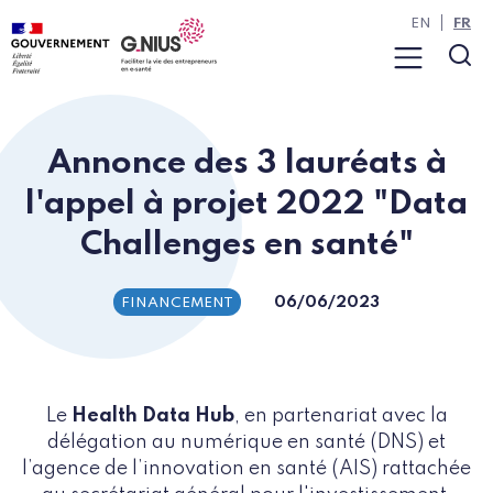
Panneau de gestion des cookies
Aller à la navigation
Aller au contenu
EN
FR
Menu
Rec
Annonce des 3 lauréats à
l'appel à projet 2022 "Data
Challenges en santé"
06/06/2023
FINANCEMENT
Le
Health Data Hub
, en partenariat avec la
délégation au numérique en santé (DNS) et
l’agence de l’innovation en santé (AIS) rattachée