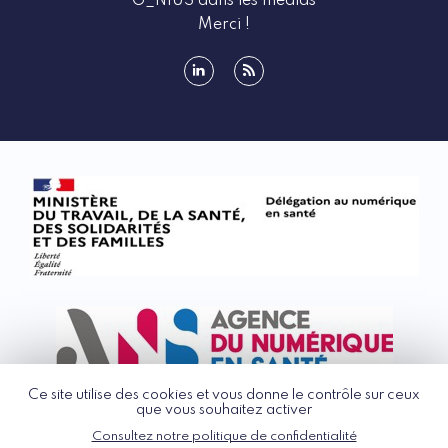
G_NIUS dans les médias
Merci !
linkedin
rss
Ce site utilise des cookies et vous donne le contrôle sur ceux
que vous souhaitez activer
Consultez notre politique de confidentialité
© G_NIUS 2026