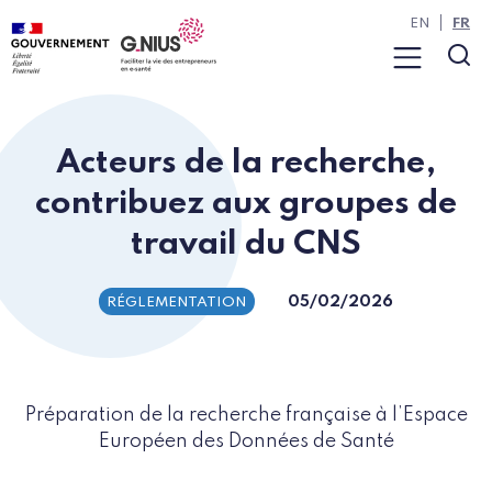
Panneau de gestion des cookies
Aller à la navigation
Aller au contenu
EN
FR
Menu
Rec
Acteurs de la recherche,
contribuez aux groupes de
travail du CNS
05/02/2026
RÉGLEMENTATION
Préparation de la recherche française à l’Espace
Européen des Données de Santé