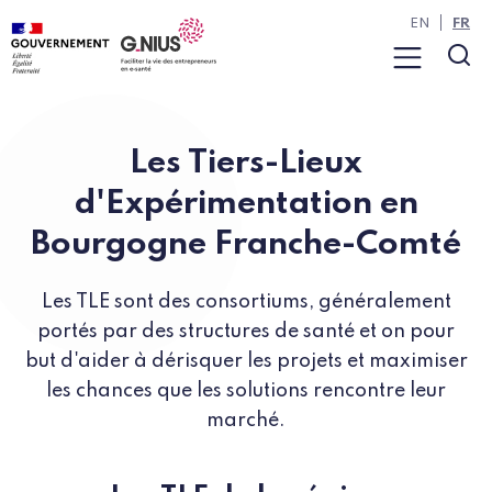
Panneau de gestion des cookies
Aller à la navigation
Aller au contenu
EN
FR
Menu
Rec
Les Tiers-Lieux
d'Expérimentation en
Bourgogne Franche-Comté
Les TLE sont des consortiums, généralement
portés par des structures de santé et on pour
but d'aider à dérisquer les projets et maximiser
les chances que les solutions rencontre leur
marché.