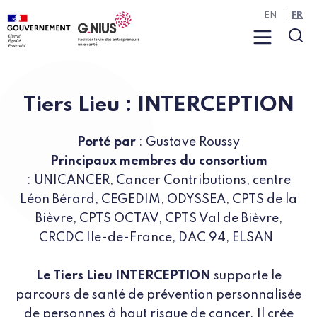
Panneau de gestion des cookies
Aller à la navigation
Aller au contenu
EN
FR
Menu
Rec
Tiers Lieu : INTERCEPTION
Porté par
: Gustave Roussy
Principaux membres du consortium
: UNICANCER, Cancer Contributions, centre
Léon Bérard, CEGEDIM, ODYSSEA, CPTS de la
Bièvre, CPTS OCTAV, CPTS Val de Bièvre,
CRCDC Ile-de-France, DAC 94, ELSAN
Le Tiers Lieu INTERCEPTION
supporte le
parcours de santé de prévention personnalisée
de personnes à haut risque de cancer. Il crée