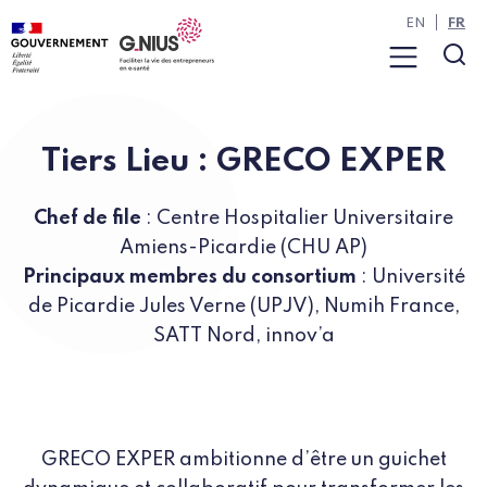
Panneau de gestion des cookies
Aller à la navigation
Aller au contenu
EN
FR
Menu
Rec
Tiers Lieu : GRECO EXPER
Chef de file
: Centre Hospitalier Universitaire
Amiens-Picardie (CHU AP)
Principaux membres du consortium
: Université
de Picardie Jules Verne (UPJV), Numih France,
SATT Nord, innov’a
GRECO EXPER ambitionne d’être un guichet