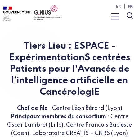
Panneau de gestion des cookies
Aller à la navigation
Aller au contenu
EN
FR
Menu
Rec
Tiers Lieu : ESPACE -
ExpérimentationS centrées
Patients pour l'Avancée de
l’intelligence artificielle en
CancérologiE
Chef de file
: Centre Léon Bérard (Lyon)
Principaux membres du consortium
: Centre
Oscar Lambret (Lille), Centre Francois Baclesse
(Caen), Laboratoire CREATIS – CNRS (Lyon)