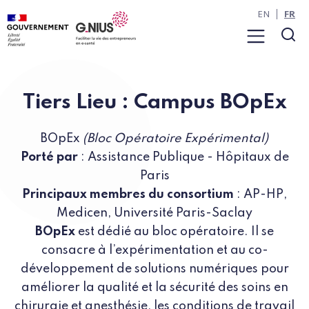
Panneau de gestion des cookies
Aller à la navigation
Aller au contenu
EN
FR
Menu
Rec
Tiers Lieu : Campus BOpEx
BOpEx
(Bloc Opératoire Expérimental)
Porté par
: Assistance Publique - Hôpitaux de
Paris
Principaux membres du consortium
: AP-HP,
Medicen, Université Paris-Saclay
BOpEx
est dédié au bloc opératoire. Il se
consacre à l’expérimentation et au co-
développement de solutions numériques pour
améliorer la qualité et la sécurité des soins en
chirurgie et anesthésie, les conditions de travail