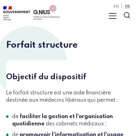
Panneau de gestion des cookies
Aller à la navigation
Aller au contenu
EN
FR
Menu
Rec
Forfait structure
Objectif du dispositif
Le forfait structure est une aide financière
destinée aux médecins libéraux qui permet :
de
faciliter la gestion et l'organisation
quotidienne
des cabinets médicaux ;
de
promouvoir l'informatisation et l'usage