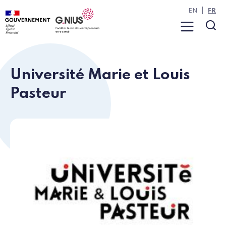
Panneau de gestion des cookies
Aller à la navigation
Aller au contenu
EN
FR
Menu
Rec
Université Marie et Louis
Pasteur