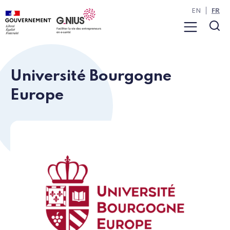
Panneau de gestion des cookies
Aller à la navigation
Aller au contenu
EN
FR
Menu
Rec
Université Bourgogne
Europe