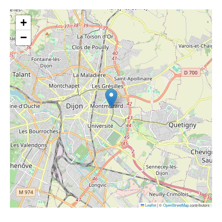
+
−
Leaflet
|
©
OpenStreetMap
contributors