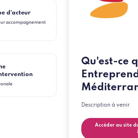
e d’acteur
eur accompagnement
Qu'est-ce 
ne
Entreprend
ntervention
ionale
Méditerran
Description à venir
Accéder au site d