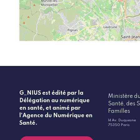
G_NIUS est édité par la
Ministère du
Délégation au numérique
Santé, des S
en santé, et animé par
Familles
l’Agence du Numérique en
14 Av. Duquesne
Santé.
75350 Paris