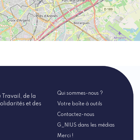
Qui sommes-nous ?
 Travail, de la
olidarités et des
Votre boîte à outils
Contactez-nous
G_NIUS dans les médias
Merci !