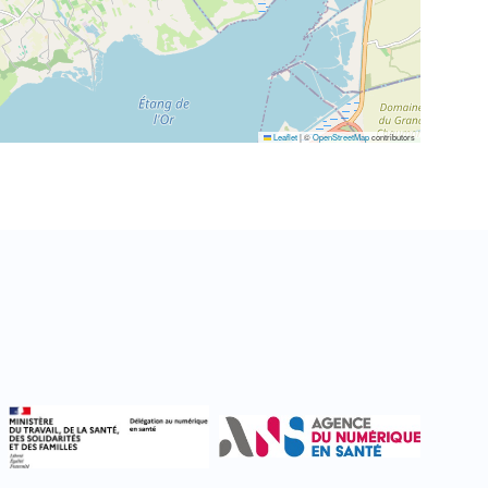
Leaflet
|
©
OpenStreetMap
contributors