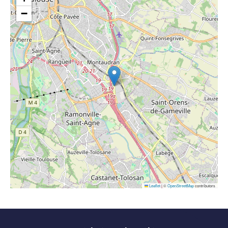
−
Leaflet
|
©
OpenStreetMap
contributors