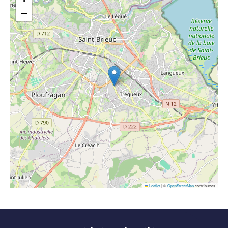
−
Leaflet
|
©
OpenStreetMap
contributors