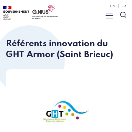
Panneau de gestion des cookies
Aller à la navigation
Aller au contenu
EN
FR
Menu
Rec
Référents innovation du
GHT Armor (Saint Brieuc)