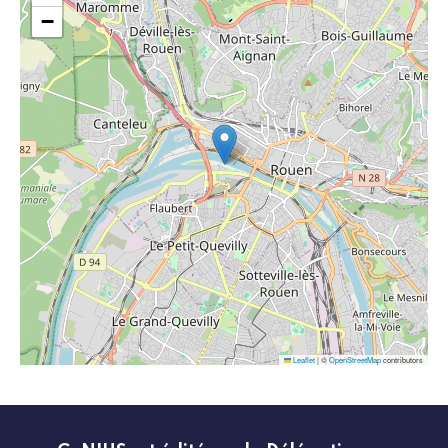
−
Leaflet
|
©
OpenStreetMap
contributors