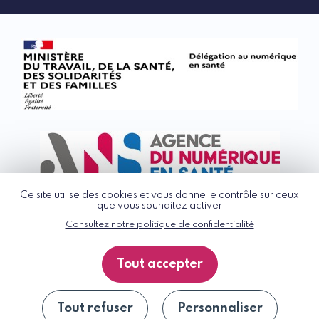
Ce site utilise des cookies et vous donne le contrôle sur ceux
que vous souhaitez activer
Consultez notre politique de confidentialité
© G_NIUS 2026
CGU
Tout accepter
Politique de confidentialité
Accessibilité : partiellement conforme
Plan du site
Tout refuser
Personnaliser
Se désinscrire