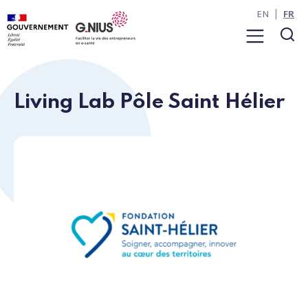
Panneau de gestion des cookies
Aller à la navigation
Aller au contenu
EN
FR
Menu
Rec
Living Lab Pôle Saint Hélier