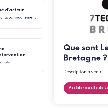
e d’acteur
eur accompagnement
Que sont L
ne
ntervention
Bretagne ?
ionale
Description à venir
Accéder au site de L