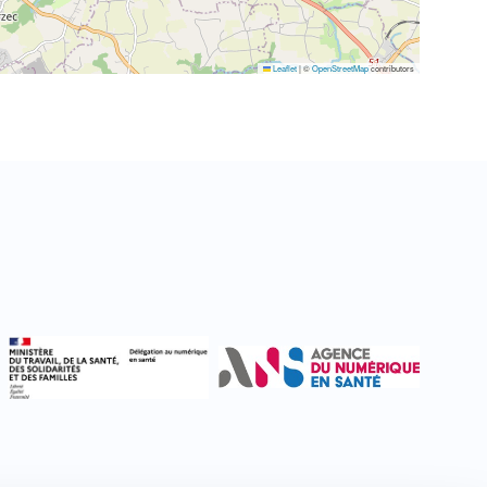
Leaflet
|
©
OpenStreetMap
contributors