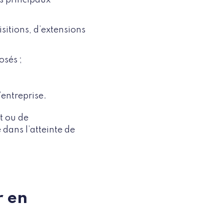
sitions, d’extensions
osés ;
’entreprise.
t ou de
dans l’atteinte de
r en