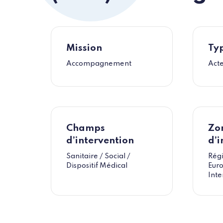
Mission
Typ
Accompagnement
Act
Champs
Zo
d’intervention
d’i
Sanitaire / Social /
Régi
Dispositif Médical
Eur
Inte