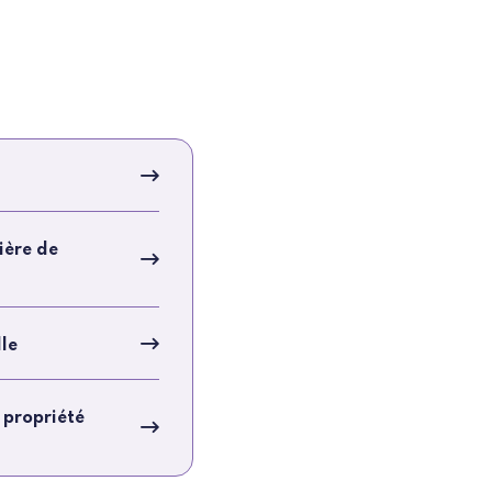
ière de
lle
 propriété