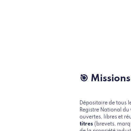
🎯 Missions
Dépositaire de tous l
Registre National du 
ouvertes, libres et r
titres
(brevets, marque
de la propriété indust