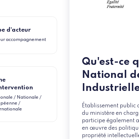
e d’acteur
eur accompagnement
Qu'est-ce qu
National de
ne
Industriell
ntervention
onale / Nationale /
opéenne /
Établissement public a
rnationale
du ministère en charge 
participe également a
en œuvre des politiqu
propriété intellectuell