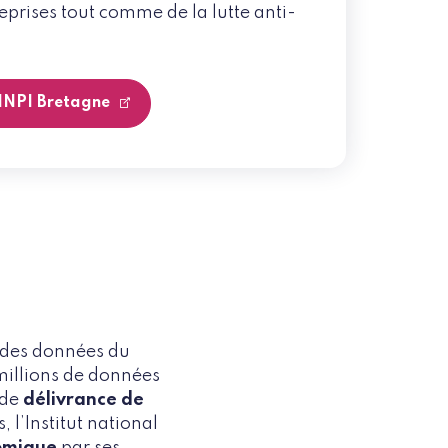
eprises tout comme de la lutte anti-
'INPI Bretagne
t des données du
 millions de données
 de
délivrance de
 l’Institut national
omique
par ses