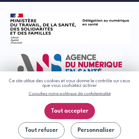
Ce site utilise des cookies et vous donne le contrôle sur ceux
que vous souhaitez activer
Consultez notre politique de confidentialité
© G_NIUS 2026
CGU
Tout accepter
Politique de confidentialité
Accessibilité : partiellement conforme
Plan du site
Tout refuser
Personnaliser
Se désinscrire