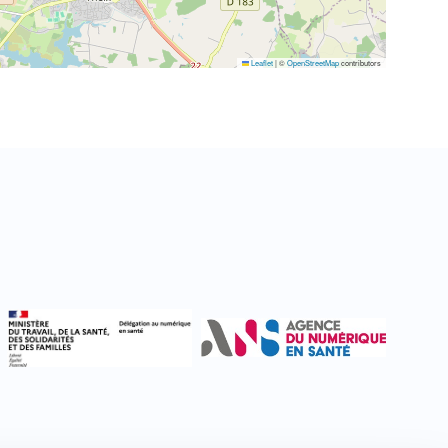
Leaflet
|
©
OpenStreetMap
contributors