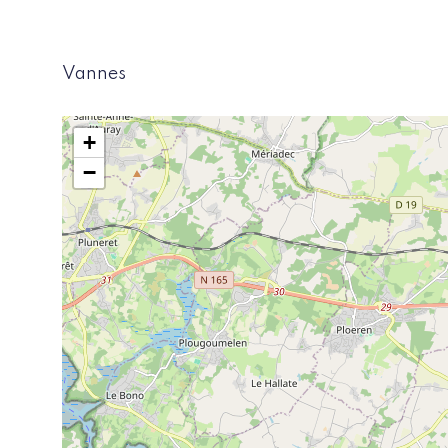
Vannes
+
−