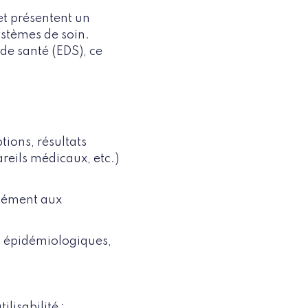
et présentent un
ystèmes de soin.
de santé (EDS), ce
tions, résultats
reils médicaux, etc.)
rmément aux
es épidémiologiques,
ilisabilité ;