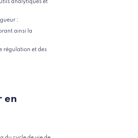
utils analytiques et
gueur ;
rant ainsi la
e régulation et des
r en
g du cycle de vie de