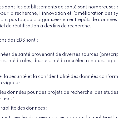
es dans les établissements de santé sont nombreuses 
our la recherche, l'innovation et l'amélioration des s
sont pas toujours organisées en entrepôts de données 
iel de réutilisation à des fins de recherche.
ons des EDS sont :
nnées de santé provenant de diverses sources (prescrip
es médicales, dossiers médicaux électroniques, appa
e, la sécurité et la confidentialité des données confo
 vigueur ;
e des données pour des projets de recherche, des étud
, etc. ;
rabilité des données ;
 nettoyer les données pour en garantir la qualité et l'ut