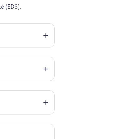
té (EDS).
e