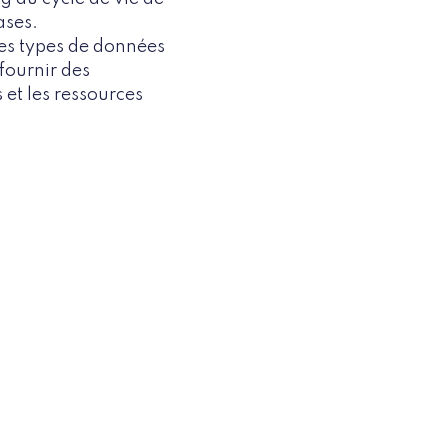
hases.
 les types de données
fournir des
 et les ressources