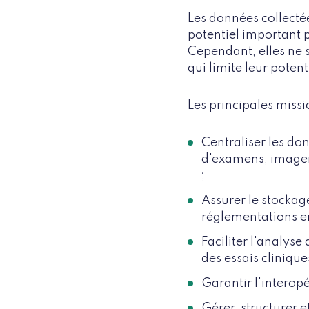
Les données collecté
potentiel important p
Cependant, elles ne 
qui limite leur potent
Les principales missi
Centraliser les do
d'examens, imageri
;
Assurer le stockag
réglementations en
Faciliter l'analys
des essais cliniques
Garantir l'interopé
Gérer, structurer et