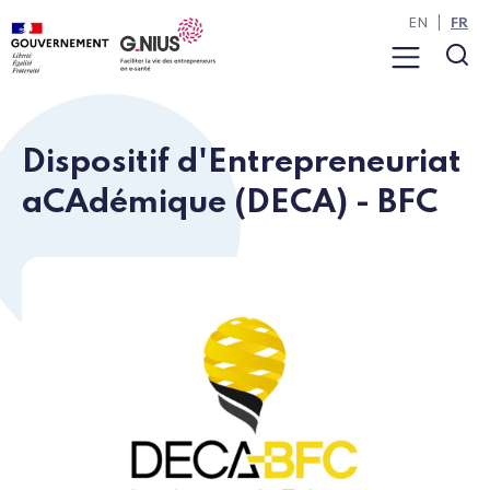
Panneau de gestion des cookies
Aller à la navigation
Aller au contenu
EN
FR
Menu
Rec
Dispositif d'Entrepreneuriat
aCAdémique (DECA) - BFC