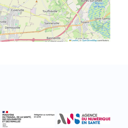
Leaflet
|
©
OpenStreetMap
contributors