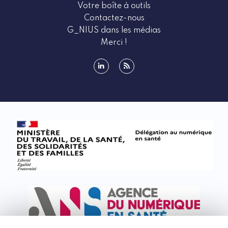
Votre boîte à outils
Contactez-nous
G_NIUS dans les médias
Merci !
linkedin
rss