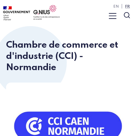
Panneau de gestion des cookies
Aller à la navigation
Aller au contenu
EN
FR
Menu
Rec
Chambre de commerce et
d'industrie (CCI) -
Normandie