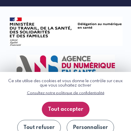
Ce site utilise des cookies et vous donne le contrôle sur ceux
que vous souhaitez activer
Consultez notre politique de confidentialité
© G_NIUS 2026
CGU
Tout accepter
Politique de confidentialité
Accessibilité : partiellement conforme
Plan du site
Tout refuser
Personnaliser