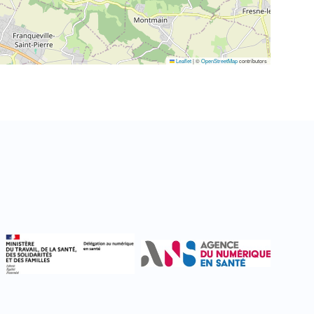
Leaflet
|
©
OpenStreetMap
contributors