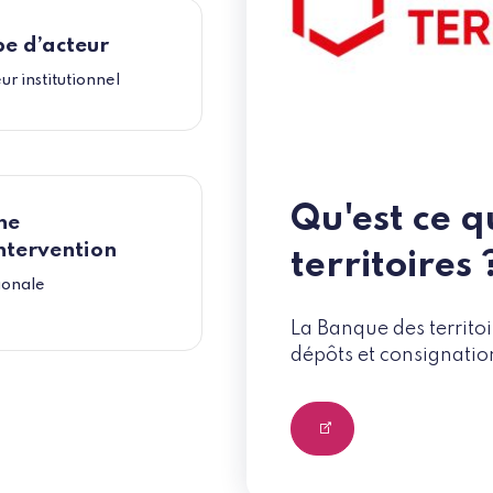
e d’acteur
ur institutionnel
Qu'est ce 
ne
ntervention
territoires 
ionale
La Banque des territoi
dépôts et consignatio