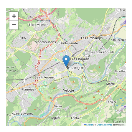
+
−
Leaflet
|
©
OpenStreetMap
contributors