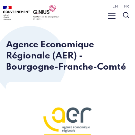
Panneau de gestion des cookies
Aller à la navigation
Aller au contenu
EN
FR
Menu
Rec
Agence Economique
Régionale (AER) -
Bourgogne-Franche-Comté