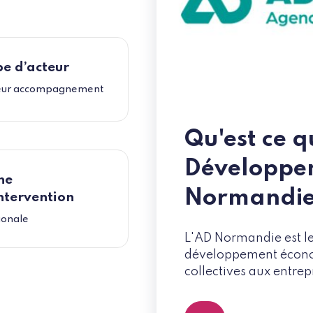
e d’acteur
eur accompagnement
Qu'est ce q
Développem
ne
Normandie
ntervention
ionale
L'AD Normandie est le
développement économ
collectives aux entre