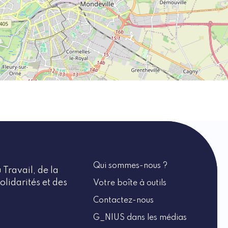
Qui sommes-nous ?
 Travail, de la
olidarités et des
Votre boîte à outils
Contactez-nous
G_NIUS dans les médias