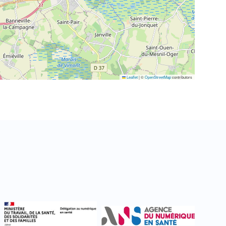
Leaflet
|
©
OpenStreetMap
contributors