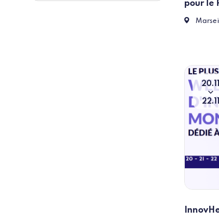
pour le
1 Esp. 
Marsei
20
1
D
T
22
1
InnovH