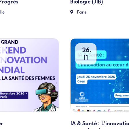
 Progrès
Biologie (JIB)
J4, 13002 Marseille
211 Avenue Jean Jaurès 75
lle
Paris
1
26
u
o
11
1
er
IA & Santé : L'innovati