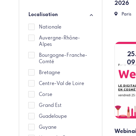
2026
Paris
Paris
Localisation
Localisation
Nationale
Auvergne-Rhône-
Alpes
25
Bourgogne-Franche-
Comté
09
Bretagne
Centre-Val de Loire
Corse
Grand Est
Guadeloupe
Guyane
Webinai