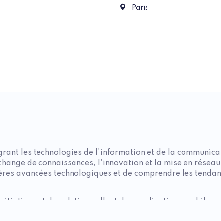
ue du Général Eisenhower 75008 Paris
2 Place de la Porte Maillot
Paris
grant les technologies de l'information et de la communicat
échange de connaissances, l'innovation et la mise en rése
ères avancées technologiques et de comprendre les tendan
.
nitiatives et de solutions allant des applications mobiles
ements e-santé sont organisés pour rassembler les acteurs