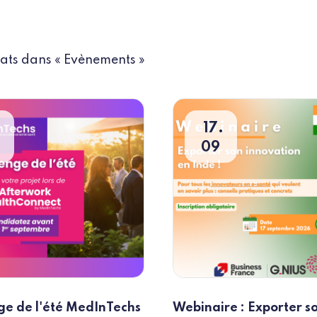
tats dans « Evènements »
17
09
ge de l'été MedInTechs
Webinaire : Exporter s