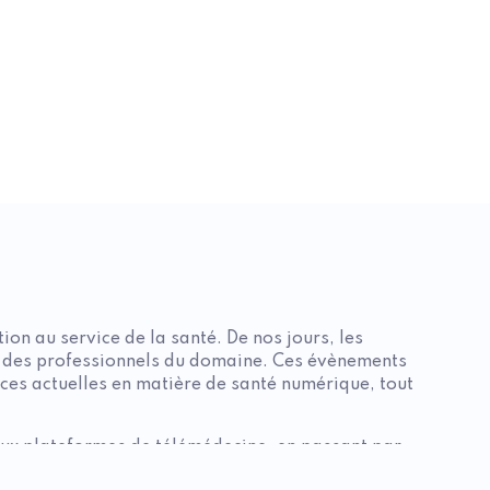
 75017 Paris
ion au service de la santé. De nos jours, les
au des professionnels du domaine. Ces évènements
ces actuelles en matière de santé numérique, tout
 aux plateformes de télémédecine, en passant par
 de ce secteur dynamique, offrant des opportunités