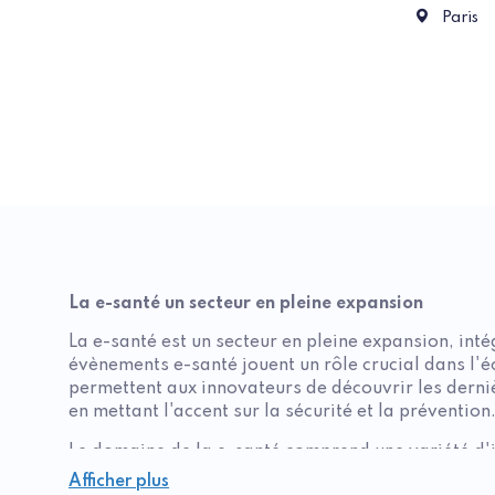
9 Aven
Paris
La e-santé un secteur en pleine expansion
La e-santé est un secteur en pleine expansion, inté
évènements e-santé jouent un rôle crucial dans l'
permettent aux innovateurs de découvrir les derni
en mettant l'accent sur la sécurité et la prévention
Le domaine de la e-santé comprend une variété d'i
les dispositifs connectés. Chaque année, des évén
Afficher plus