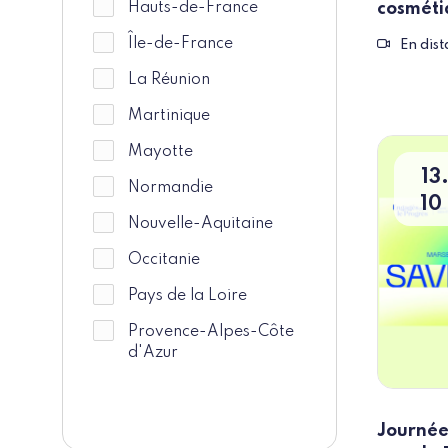
Hauts-de-France
cosméti
Île-de-France
Evènem
En dis
La Réunion
Martinique
Mayotte
13
Normandie
10
Nouvelle-Aquitaine
Occitanie
Pays de la Loire
Provence-Alpes-Côte
d'Azur
Journée