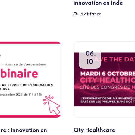
innovation en Inde
Evènement à distance
à distance
06
10
re : Innovation en
City Healthcare