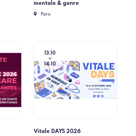
mentale & genre
1 Parvis Notre-Dame Place Jean-Paul II 75004
Paris
13
10
Du
To
14
10
Vitale DAYS 2026