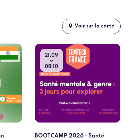
Voir sur la carte
21
09
Du
To
08
10
on
BOOTCAMP 2026 - Santé