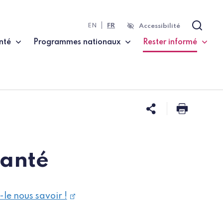
EN
FR
Accessibilité
Recher
nté
Programmes nationaux
Rester informé
(page courante)
Partager ce
Imprim
santé
-le nous savoir !