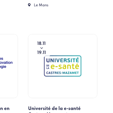
ntes
Place des Jacobins 72000 Le Mans
Le Mans
18
11
Du
To
19
11
on en
Université de la e-santé