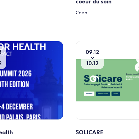
coeur du soin
Caen
2
09
12
u
o
Du
To
2
10
12
ealth
SOLICARE