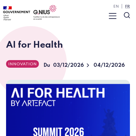
Panneau de gestion des cookies
Aller à la navigation
Aller au contenu
EN
FR
Menu
Rec
AI for Health
INNOVATION
To
Du
03/12/2026
04/12/2026