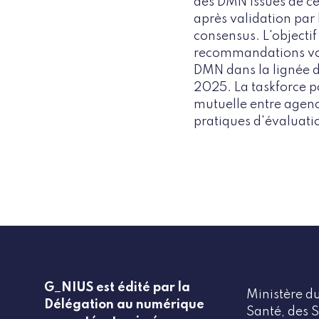
des DMN issues de ce
après validation par 
consensus. L'objectif 
recommandations vont
DMN dans la lignée d
2025. La taskforce p
mutuelle entre agence
pratiques d'évaluat
G_NIUS est édité par la
Ministère du
Délégation au numérique
Santé, des S