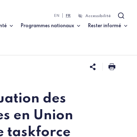
EN
FR
Accessibilité
Recher
nté
Programmes nationaux
Rester informé
Partager ce
Imprim
uation des
es en Union
 taskforce