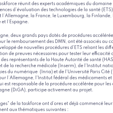
askforce réunit des experts académiques du domaine 
ences d’évaluation des technologies de la santé (ETS)
 l’Allemagne, la France, le Luxembourg, la Finlande, l
 et l’Espagne.
magne, deux grands pays dotés de procédures accélér
pour le remboursement des DMN, ont été associés au cœ
eloppé de nouvelles procédures d'ETS reliant les diffé
on de preuves nécessaires pour tester leur efficacité c
 des représentants de la Haute Autorité de santé (HAS),
et de la recherche médicale (Inserm), de l'Institut nat
ies du numérique (Inria) et de l'Université Paris Cité 
our l’Allemagne, l'Institut fédéral des médicaments et 
i est responsable de la procédure accélérée pour les 
gne (DiGA), participe activement au projet.
ges" de la taskforce ont d’ores et déjà commencé leur
ent aux thématiques suivantes :