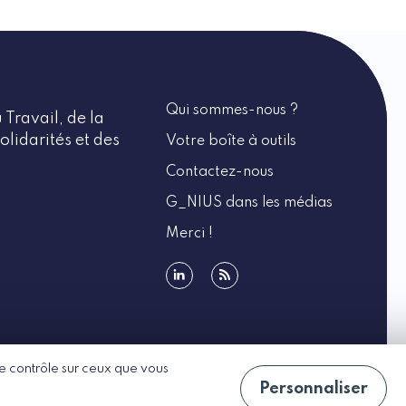
Qui sommes-nous ?
 Travail, de la
olidarités et des
Votre boîte à outils
Contactez-nous
G_NIUS dans les médias
Merci !
linkedin
rss
 le contrôle sur ceux que vous
Personnaliser
CGU
Politique de confidentialité
Accessibilité