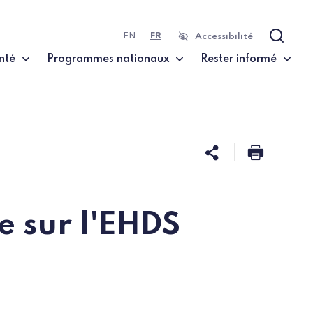
EN
FR
Accessibilité
Recher
nté
Programmes nationaux
Rester informé
Partager ce
Imprim
e sur l'EHDS