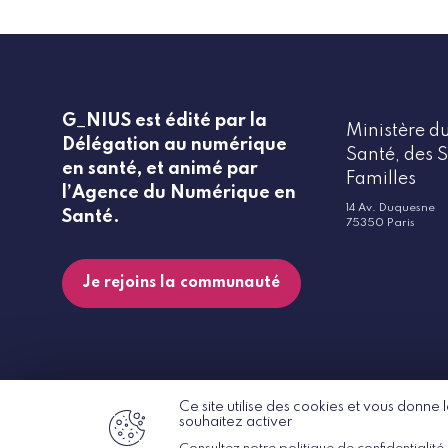
G_NIUS est édité par la
Ministère du
Délégation au numérique
Santé, des S
en santé, et animé par
Familles
l’Agence du Numérique en
14 Av. Duquesne
Santé.
75350 Paris
Je rejoins la communauté
Ce site utilise des cookies et vous donne
souhaitez activer
© G_NIUS 2026