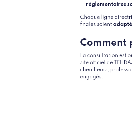
réglementaires so
Chaque ligne directr
finales soient
adaptée
Comment p
La consultation est 
site officiel de TEHD
chercheurs, professio
engagés…