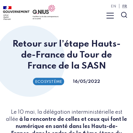
Panneau de gestion des cookies
Aller à la navigation
Aller au contenu
EN
FR
Menu
Rec
Retour sur l’étape Hauts-
de-France du Tour de
France de la SASN
16/05/2022
ECOSYSTÈME
Le 10 mai, la délégation interministérielle est
allée
à la rencontre de celles et ceux qui font le
numérique en santé dans les Hauts-de-